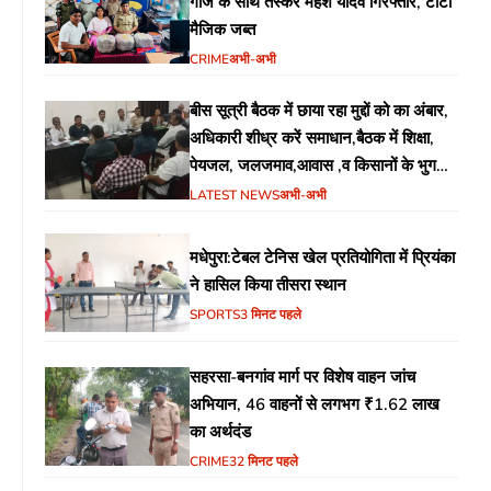
गांजे के साथ तस्कर महेश यादव गिरफ्तार, टाटा
मैजिक जब्त
CRIME
अभी-अभी
बीस सूत्री बैठक में छाया रहा मुद्दों को का अंबार,
अधिकारी शीध्र करें समाधान,बैठक में शिक्षा,
पेयजल, जलजमाव,आवास ,व किसानों के भुगतान
का उठा मुद्दा
LATEST NEWS
अभी-अभी
मधेपुरा:टेबल टेनिस खेल प्रतियोगिता में प्रियंका
ने हासिल किया तीसरा स्थान
SPORTS
3 मिनट पहले
सहरसा-बनगांव मार्ग पर विशेष वाहन जांच
अभियान, 46 वाहनों से लगभग ₹1.62 लाख
का अर्थदंड
CRIME
32 मिनट पहले