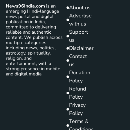
News96India.com
is an
About us
emerging Hindi-language
Advertise
news portal and digital
publication in India,
with us
committed to delivering
Support
reliable and authentic
content. We publish across
us
multiple categories
including news, politics,
Disclaimer
astrology, spirituality,
Contact
religion, and
entertainment, with a
us
strong presence in mobile
Donation
and digital media.
Policy
Refund
Policy
Privacy
Policy
Terms &
Conditions