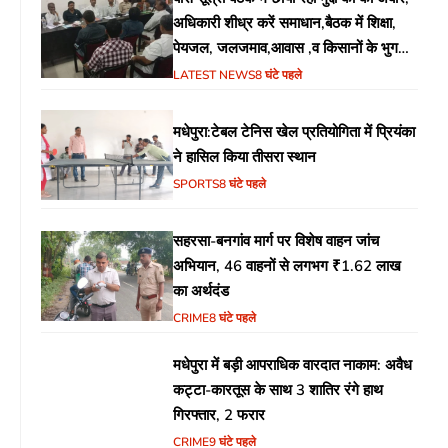
अधिकारी शीध्र करें समाधान,बैठक में शिक्षा,
पेयजल, जलजमाव,आवास ,व किसानों के भुगतान
का उठा मुद्दा
LATEST NEWS
8 घंटे पहले
मधेपुरा:टेबल टेनिस खेल प्रतियोगिता में प्रियंका
ने हासिल किया तीसरा स्थान
SPORTS
8 घंटे पहले
सहरसा-बनगांव मार्ग पर विशेष वाहन जांच
अभियान, 46 वाहनों से लगभग ₹1.62 लाख
का अर्थदंड
CRIME
8 घंटे पहले
मधेपुरा में बड़ी आपराधिक वारदात नाकाम: अवैध
कट्टा-कारतूस के साथ 3 शातिर रंगे हाथ
गिरफ्तार, 2 फरार
CRIME
9 घंटे पहले