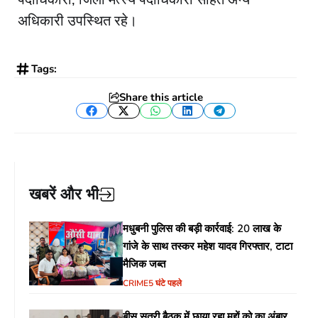
अधिकारी उपस्थित रहे।
Tags:
Share this article
Facebook
Twitter
WhatsApp
LinkedIn
Telegram
खबरें और भी
मधुबनी पुलिस की बड़ी कार्रवाई: 20 लाख के
गांजे के साथ तस्कर महेश यादव गिरफ्तार, टाटा
मैजिक जब्त
CRIME
5 घंटे पहले
बीस सूत्री बैठक में छाया रहा मुद्दों को का अंबार,