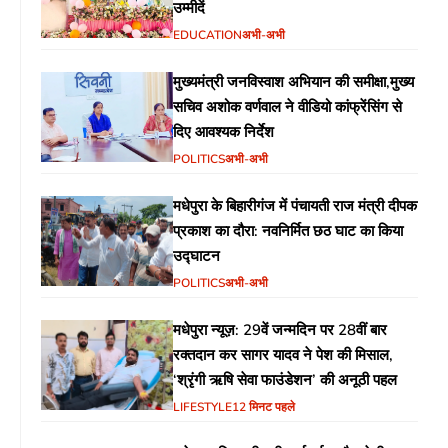
उम्मीदें
EDUCATION
अभी-अभी
मुख्यमंत्री जनविस्वाश अभियान की समीक्षा,मुख्य
सचिव अशोक वर्णवाल ने वीडियो कांफ्रेंसिंग से
दिए आवश्यक निर्देश
POLITICS
अभी-अभी
मधेपुरा के बिहारीगंज में पंचायती राज मंत्री दीपक
प्रकाश का दौरा: नवनिर्मित छठ घाट का किया
उद्घाटन
POLITICS
अभी-अभी
मधेपुरा न्यूज़: 29वें जन्मदिन पर 28वीं बार
रक्तदान कर सागर यादव ने पेश की मिसाल,
‘श्रृंगी ऋषि सेवा फाउंडेशन’ की अनूठी पहल
LIFESTYLE
12 मिनट पहले