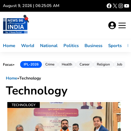
Skip
August 9, 2026 | 06:25:06 AM
to
content
Home
World
National
Politics
Business
Sports
L
Focus
IPL-2026
Crime
Health
Career
Religion
Job
►
Home
»
Technology
Technology
TECHNOLOGY