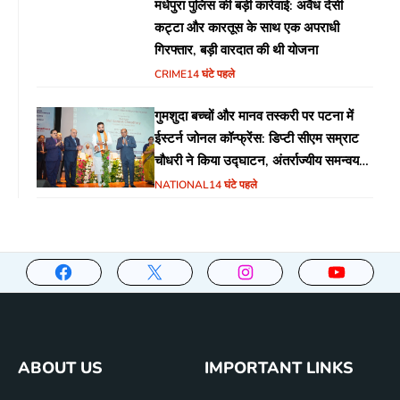
मधेपुरा पुलिस की बड़ी कार्रवाई: अवैध देसी
कट्टा और कारतूस के साथ एक अपराधी
गिरफ्तार, बड़ी वारदात की थी योजना
CRIME
14 घंटे पहले
गुमशुदा बच्चों और मानव तस्करी पर पटना में
ईस्टर्न जोनल कॉन्फ्रेंस: डिप्टी सीएम सम्राट
चौधरी ने किया उद्घाटन, अंतर्राज्यीय समन्वय
पर जोर
NATIONAL
14 घंटे पहले
ABOUT US
IMPORTANT LINKS