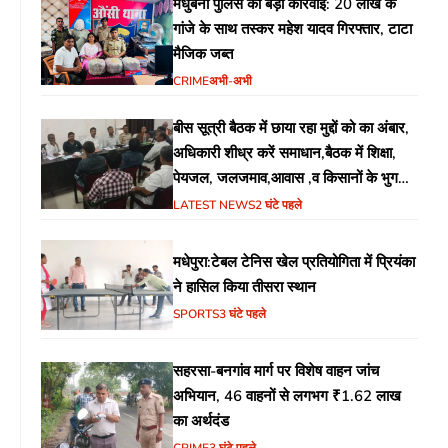
मधुबनी पुलिस की बड़ी कार्रवाई: 20 लाख के
गांजे के साथ तस्कर महेश यादव गिरफ्तार, टाटा
मैजिक जब्त
CRIME
अभी-अभी
बीस सूत्री बैठक में छाया रहा मुद्दों को का अंबार,
अधिकारी शीध्र करें समाधान,बैठक में शिक्षा,
पेयजल, जलजमाव,आवास ,व किसानों के भुगतान
का उठा मुद्दा
LATEST NEWS
2 घंटे पहले
मधेपुरा:टेबल टेनिस खेल प्रतियोगिता में प्रियंका
ने हासिल किया तीसरा स्थान
SPORTS
3 घंटे पहले
सहरसा-बनगांव मार्ग पर विशेष वाहन जांच
अभियान, 46 वाहनों से लगभग ₹1.62 लाख
का अर्थदंड