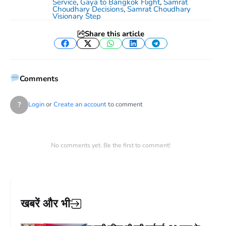
Service
,
Gaya to Bangkok Flight
,
Samrat
Choudhary Decisions
,
Samrat Choudhary
Visionary Step
Share this article
Facebook
Twitter
WhatsApp
LinkedIn
Telegram
Comments
?
Login
or
Create an account
to comment
No comments yet. Be the first to comment!
खबरें और भी