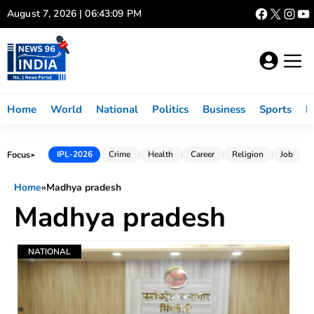
Skip
August 7, 2026 | 06:43:09 PM
to
content
Home
World
National
Politics
Business
Sports
L
Focus
IPL-2026
Crime
Health
Career
Religion
Job
►
Home
»
Madhya pradesh
Madhya pradesh
NATIONAL