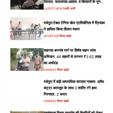
पेयजल, जलजमाव,आवास ,व किसानों के भुगतान
का उठा मुद्दा
LATEST NEWS
अभी-अभी
मधेपुरा:टेबल टेनिस खेल प्रतियोगिता में प्रियंका
ने हासिल किया तीसरा स्थान
SPORTS
18 मिनट पहले
सहरसा-बनगांव मार्ग पर विशेष वाहन जांच
अभियान, 46 वाहनों से लगभग ₹1.62 लाख
का अर्थदंड
CRIME
47 मिनट पहले
मधेपुरा में बड़ी आपराधिक वारदात नाकाम: अवैध
कट्टा-कारतूस के साथ 3 शातिर रंगे हाथ
गिरफ्तार, 2 फरार
CRIME
51 मिनट पहले