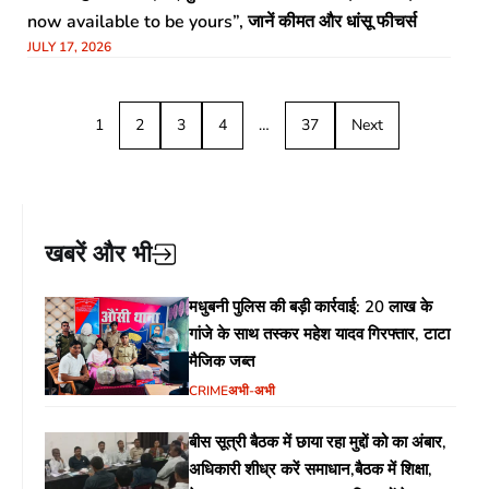
now available to be yours”, जानें कीमत और धांसू फीचर्स
JULY 17, 2026
1
2
3
4
…
37
Next
खबरें और भी
मधुबनी पुलिस की बड़ी कार्रवाई: 20 लाख के
गांजे के साथ तस्कर महेश यादव गिरफ्तार, टाटा
मैजिक जब्त
CRIME
अभी-अभी
बीस सूत्री बैठक में छाया रहा मुद्दों को का अंबार,
अधिकारी शीध्र करें समाधान,बैठक में शिक्षा,