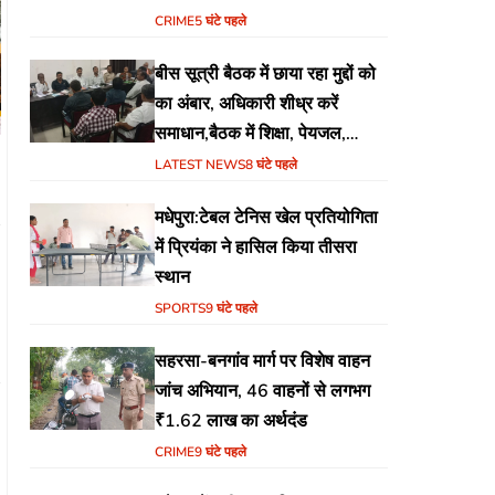
CRIME
5 घंटे पहले
बीस सूत्री बैठक में छाया रहा मुद्दों को
का अंबार, अधिकारी शीध्र करें
समाधान,बैठक में शिक्षा, पेयजल,
जलजमाव,आवास ,व किसानों के
LATEST NEWS
8 घंटे पहले
भुगतान का उठा मुद्दा
मधेपुरा:टेबल टेनिस खेल प्रतियोगिता
में प्रियंका ने हासिल किया तीसरा
स्थान
SPORTS
9 घंटे पहले
सहरसा-बनगांव मार्ग पर विशेष वाहन
जांच अभियान, 46 वाहनों से लगभग
₹1.62 लाख का अर्थदंड
CRIME
9 घंटे पहले