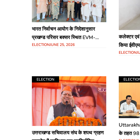
भारत निर्वाचन आयोग के निदेशानुसार
कलेक्टर एवं
प्रखण्ड परिसर बक्सर स्थित EVM-
किया ईवीएम
ELECTION
JUNE 25, 2026
VVPAT वेयर हाउस का जिला निर्वाचन
ELECTION
J
त्रैमासिक न
पदाधिकारी सह जिला पदाधिकारी बक्सर,
साहिला एवं पुलिस अधीक्षक बक्सर, शुभम
आर्य के द्वारा संयुक्त रूप से माह जून 2026
का त्रैमासिक आंतरिक निरीक्षण
ELECTION
ELECTIO
Uttarakhan
उत्तराखण्ड सचिवालय संघ के शपथ ग्रहण
के तहत 98 