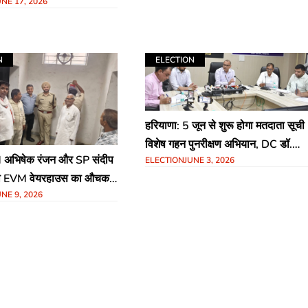
UNE 17, 2026
N
ELECTION
हरियाणा: 5 जून से शुरू होगा मतदाता सूची
विशेष गहन पुनरीक्षण अभियान, DC डॉ.
M अभिषेक रंजन और SP संदीप
ELECTION
JUNE 3, 2026
विवेक भारती ने दी अहम जानकारी
िया EVM वेयरहाउस का औचक
UNE 9, 2026
ुरक्षा व्यवस्था का लिया जायजा