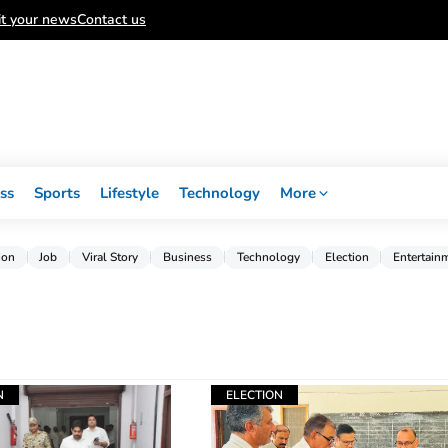
t your news
Contact us
ss
Sports
Lifestyle
Technology
More
ion
Job
Viral Story
Business
Technology
Election
Entertain
N
ELECTION