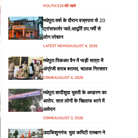
हिंदुस्तानी आवाम मोर्चा के गरीब चौपाल
POLITICS
18 घंटे पहले
में शिक्षा, स्वास्थ्य, रोजगार समेत
मधेपुरा:वर्षा के दौरान वज्रपात से 20
विभिन्न मुद्दों पर हुई चर्चा
ट्रांसफार्मर जले,आपूर्ति ठप,गर्मी से
लोग परेशान
LATEST NEWS
AUGUST 4, 2026
र
1
मधेपुरा:पिकअप वैन में भाड़ी मात्रा में
अंग्रेजी शराब बरामद, चालक गिरफ्तार
CRIME
AUGUST 4, 2026
मधेपुरा:शादीशुदा युवती के अपहरण का
आरोप, सात लोगों के खिलाफ थाने में
आवेदन
CRIME
AUGUST 3, 2026
उदाकिशुनगंज: युवा कमिटी रामबाग ने