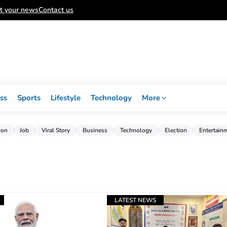
t your news
Contact us
ss
Sports
Lifestyle
Technology
More
ion
Job
Viral Story
Business
Technology
Election
Entertain
LATEST NEWS