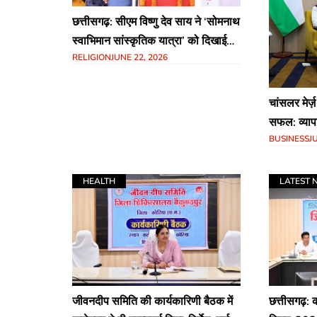
छत्तीसगढ़: सीएम विष्णु देव साय ने ‘सोमनाथ
स्वाभिमान सांस्कृतिक यात्रा’ को दिखाई
RELIGION
JUNE 22, 2026
हरी झंडी, 1000 विशिष्टजन सोमनाथ धाम
रवाना
चांसलर मेर्ज़
सफल: व्यापा
BUSINESS
J
को मजबूत क
HEALTH
LATEST 
जीवनदीप समिति की कार्यकारिणी बैठक में
छत्तीसगढ़: