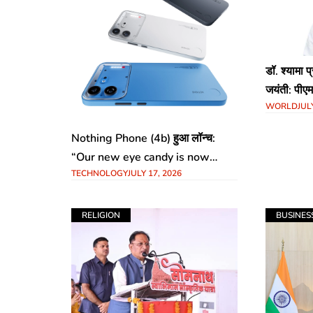
​डॉ. श्यामा 
जयंती: पीए
WORLD
JUL
‘अनुच्छेद 
सच्ची श्रद्ध
Nothing Phone (4b) हुआ लॉन्च:
“Our new eye candy is now
TECHNOLOGY
JULY 17, 2026
available to be yours”, जानें कीमत
और धांसू फीचर्स
RELIGION
BUSINES