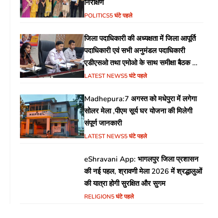
निरीक्षण
POLITICS
5 घंटे पहले
जिला पदाधिकारी की अध्यक्षता में जिला आपूर्ति
पदाधिकारी एवं सभी अनुमंडल पदाधिकारी
एडीएसओ तथा एमोओ के साथ समीक्षा बैठक का
आयोजन
LATEST NEWS
5 घंटे पहले
Madhepura:7 अगस्त को मधेपुरा में लगेगा
सोलर मेला ,पीएम सूर्य घर योजना की मिलेगी
संपूर्ण जानकारी
LATEST NEWS
5 घंटे पहले
eShravani App: भागलपुर जिला प्रशासन
की नई पहल, श्रावणी मेला 2026 में श्रद्धालुओं
की यात्रा होगी सुरक्षित और सुगम
RELIGION
5 घंटे पहले