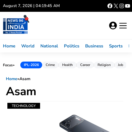
Skip
August 7, 2026 | 04:19:46 AM
to
content
Home
World
National
Politics
Business
Sports
L
Focus
IPL-2026
Crime
Health
Career
Religion
Job
►
Home
»
Asam
Asam
TECHNOLOGY