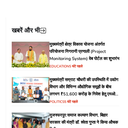
खबरें और भी
मुख्यमंत्री क्षेत्र विकास योजना अंतर्गत
परियोजना निगरानी प्रणाली (Project
Monitoring System) वेब पोर्टल का शुभारंभ
EDUCATION
5 घंटे पहले
मुख्यमंत्री सम्राट चौधरी की उपस्थिति में उद्योग
विभाग और विभिन्न औद्योगिक समूहों के बीच
लगभग ₹51,600 करोड़ के निवेश हेतु एमओयू
(MoU) पर हस्ताक्षर
POLITICS
5 घंटे पहले
मुजफ्फरपुर:समाज कल्याण विभाग, बिहार
सरकार की मंत्री डॉ. श्वेता गुप्ता ने किया औचक