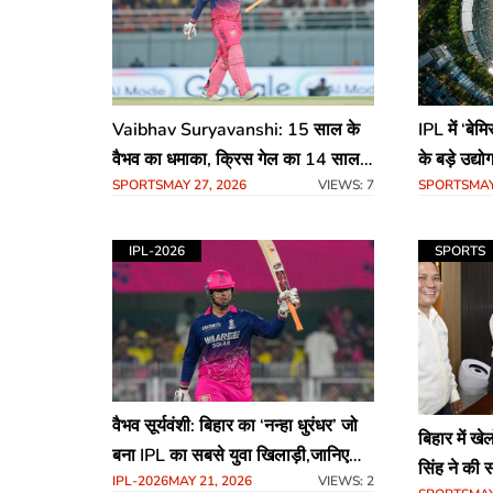
Vaibhav Suryavanshi: 15 साल के
IPL में ‘बे
वैभव का धमाका, क्रिस गेल का 14 साल
के बड़े उद्य
SPORTS
MAY 27, 2026
VIEWS: 7
SPORTS
MAY
पुराना ‘छक्कों का साम्राज्य’ किया ध्वस्त
वैभव का कि
IPL-2026
SPORTS
वैभव सूर्यवंशी: बिहार का ‘नन्हा धुरंधर’ जो
बिहार में खे
बना IPL का सबसे युवा खिलाड़ी,जानिए
सिंह ने की सम
IPL-2026
MAY 21, 2026
VIEWS: 2
कौन है क्रिकेट का यह नया सुपरस्टार