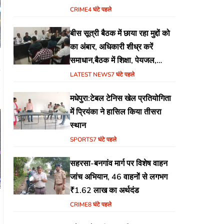
CRIME
4 घंटे पहले
बीस सूत्री बैठक में छाया रहा मुद्दों को
का अंबार, अधिकारी शीध्र करें
समाधान,बैठक में शिक्षा, पेयजल,
जलजमाव,आवास ,व किसानों के
LATEST NEWS
7 घंटे पहले
भुगतान का उठा मुद्दा
मधेपुरा:टेबल टेनिस खेल प्रतियोगिता
में प्रियंका ने हासिल किया तीसरा
स्थान
SPORTS
7 घंटे पहले
सहरसा-बनगांव मार्ग पर विशेष वाहन
जांच अभियान, 46 वाहनों से लगभग
₹1.62 लाख का अर्थदंड
CRIME
8 घंटे पहले