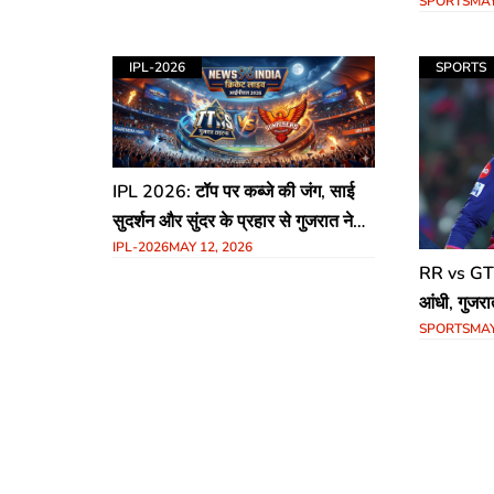
SPORTS
MAY
वाटर स्पोर्
IPL-2026
SPORTS
IPL 2026: टॉप पर कब्जे की जंग, साई
सुदर्शन और सुंदर के प्रहार से गुजरात ने
IPL-2026
MAY 12, 2026
हैदराबाद को दिया 169 का लक्ष्य​
RR vs GT I
आंधी, गुजर
SPORTS
MAY
लक्ष्य