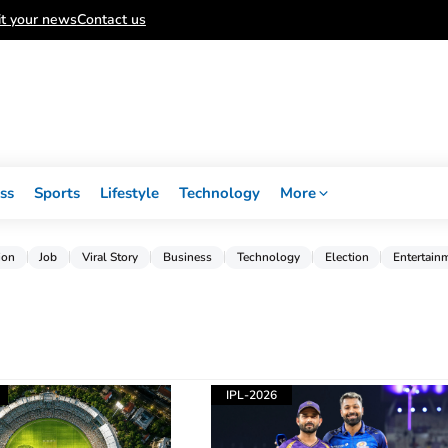
t your news
Contact us
ss
Sports
Lifestyle
Technology
More
ion
Job
Viral Story
Business
Technology
Election
Entertain
IPL-2026