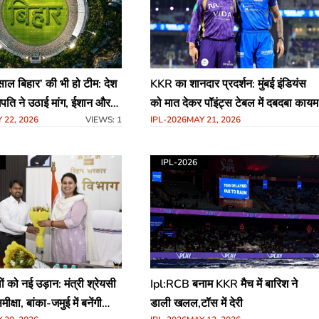
KKR का शानदार प्रदर्शन: मुंबई इंडियंस
मिसाल बिहार’ की भी हो टीम: देश
को मात देकर पॉइंट्स टेबल में दबदबा कायम
ोगपति ने उठाई मांग, ईशान और
IPL-2026
MAY 21, 2026
 22, 2026
VIEWS: 1
या जिक्र
IPL-2026
Ipl:RCB बनाम KKR मैच में बारिश ने
लों को नई उड़ान: मंत्री श्रेयसी
डाली खलल,टॉस में देरी
ीक्षा, बांका-जमुई में बनेंगी