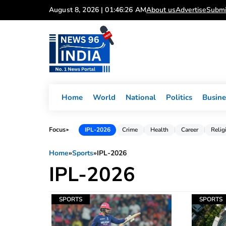
Skip
August 8, 2026 | 01:46:26 AM
About us
Advertise
Submi
to
content
Home
World
National
Politics
Busine
Focus
IPL-2026
Crime
Health
Career
Relig
►
Home
»
Sports
»
IPL-2026
IPL-2026
SPORTS
SPORTS