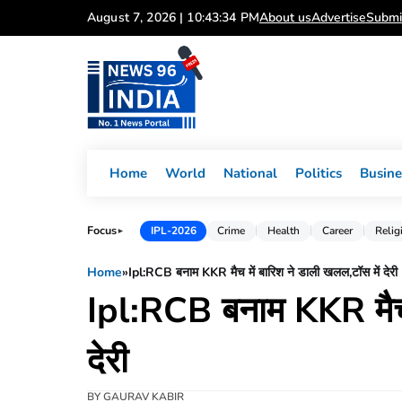
Skip
August 7, 2026 | 10:43:35 PM
About us
Advertise
Submi
to
content
Home
World
National
Politics
Busine
Focus
IPL-2026
Crime
Health
Career
Relig
►
Home
»
Ipl:RCB बनाम KKR मैच में बारिश ने डाली खलल,टॉस में देरी
Ipl:RCB बनाम KKR मैच म
देरी
BY
GAURAV KABIR