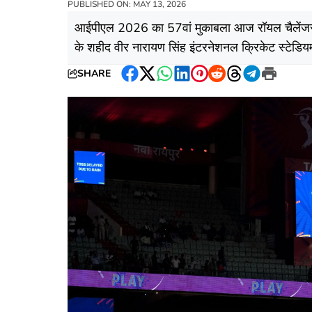
PUBLISHED ON: MAY 13, 2026
​आईपीएल 2026 का 57वां मुकाबला आज रॉयल चैलेंजर्
के शहीद वीर नारायण सिंह इंटरनेशनल क्रिकेट स्टेडियम
SHARE
Facebook
Twitter
WhatsApp
LinkedIn
Pinterest
Reddit
Threads
Telegram
Print