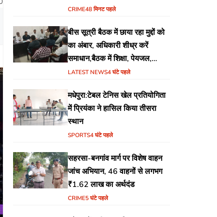
0
CRIME
48 मिनट पहले
बीस सूत्री बैठक में छाया रहा मुद्दों को
का अंबार, अधिकारी शीध्र करें
समाधान,बैठक में शिक्षा, पेयजल,
जलजमाव,आवास ,व किसानों के
LATEST NEWS
4 घंटे पहले
भुगतान का उठा मुद्दा
मधेपुरा:टेबल टेनिस खेल प्रतियोगिता
में प्रियंका ने हासिल किया तीसरा
स्थान
SPORTS
4 घंटे पहले
सहरसा-बनगांव मार्ग पर विशेष वाहन
जांच अभियान, 46 वाहनों से लगभग
₹1.62 लाख का अर्थदंड
CRIME
5 घंटे पहले