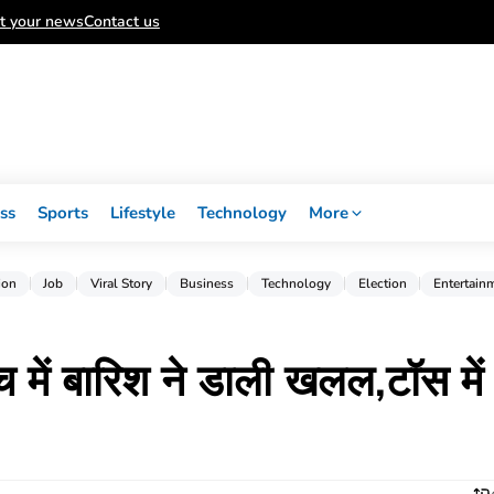
t your news
Contact us
ss
Sports
Lifestyle
Technology
More
ion
Job
Viral Story
Business
Technology
Election
Entertain
ें बारिश ने डाली खलल,टॉस में