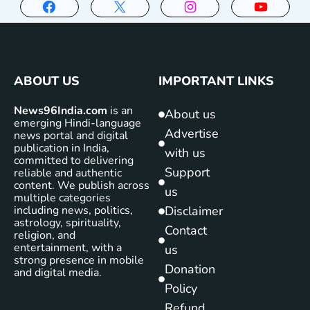
ABOUT US
IMPORTANT LINKS
News96India.com
is an
About us
emerging Hindi-language
Advertise
news portal and digital
publication in India,
with us
committed to delivering
Support
reliable and authentic
content. We publish across
us
multiple categories
including news, politics,
Disclaimer
astrology, spirituality,
Contact
religion, and
entertainment, with a
us
strong presence in mobile
Donation
and digital media.
Policy
Refund