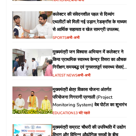
कलेक्टर की संवेदनशील पहल से दिव्यांग
एथलीटों को मिली नई उड़ान,रेडक्रॉस के माध्यम
से आर्थिक सहायता व खेल सामग्री उपलब्ध,
SPORTS
अभी-अभी
मुख्यमंत्री जन विश्वास अभियान में कलेक्टर ने
किया प्राथमिक स्वास्थ्य केन्द्र तियरा का औचक
निरीक्षण,समयबद्ध एवं गुणवत्तापूर्ण स्वास्थ्य सेवाएं
सुनिश्चित करने के दिए निर्देश
LATEST NEWS
अभी-अभी
मुख्यमंत्री क्षेत्र विकास योजना अंतर्गत
परियोजना निगरानी प्रणाली (Project
Monitoring System) वेब पोर्टल का शुभारंभ
EDUCATION
13 घंटे पहले
मुख्यमंत्री सम्राट चौधरी की उपस्थिति में उद्योग
विभाग और विभिन्न औद्योगिक समूहों के बीच