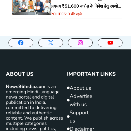
लगभग ₹51,600 करोड़ के निवेश हेतु एमओयू
(MoU) पर हस्ताक्षर
POLITICS
13 घंटे पहले
ABOUT US
IMPORTANT LINKS
News96India.com
is an
About us
emerging Hindi-language
Advertise
news portal and digital
publication in India,
with us
committed to delivering
Support
reliable and authentic
content. We publish across
us
multiple categories
including news, politics,
Disclaimer