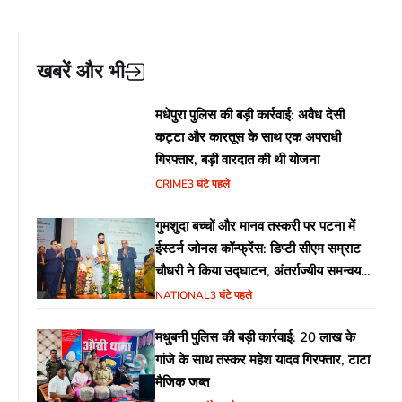
खबरें और भी
मधेपुरा पुलिस की बड़ी कार्रवाई: अवैध देसी
कट्टा और कारतूस के साथ एक अपराधी
गिरफ्तार, बड़ी वारदात की थी योजना
CRIME
3 घंटे पहले
गुमशुदा बच्चों और मानव तस्करी पर पटना में
ईस्टर्न जोनल कॉन्फ्रेंस: डिप्टी सीएम सम्राट
चौधरी ने किया उद्घाटन, अंतर्राज्यीय समन्वय
पर जोर
NATIONAL
3 घंटे पहले
मधुबनी पुलिस की बड़ी कार्रवाई: 20 लाख के
गांजे के साथ तस्कर महेश यादव गिरफ्तार, टाटा
मैजिक जब्त