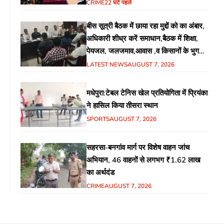
CRIME
22 घंटे पहले
बीस सूत्री बैठक में छाया रहा मुद्दों को का अंबार,
अधिकारी शीध्र करें समाधान,बैठक में शिक्षा,
पेयजल, जलजमाव,आवास ,व किसानों के भुगतान
का उठा मुद्दा
LATEST NEWS
AUGUST 7, 2026
मधेपुरा:टेबल टेनिस खेल प्रतियोगिता में प्रियंका
ने हासिल किया तीसरा स्थान
SPORTS
AUGUST 7, 2026
सहरसा-बनगांव मार्ग पर विशेष वाहन जांच
अभियान, 46 वाहनों से लगभग ₹1.62 लाख
का अर्थदंड
CRIME
AUGUST 7, 2026