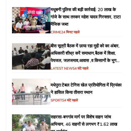
मधुबनी पुलिस की बड़ी कार्रवाई: 20 लाख के
गांजे के साथ तस्कर महेश यादव गिरफ्तार, टाटा
मैजिक जब्त
CRIME
24 मिनट पहले
बीस सूत्री बैठक में छाया रहा मुद्दों को का अंबार,
अधिकारी शीध्र करें समाधान,बैठक में शिक्षा,
पेयजल, जलजमाव,आवास ,व किसानों के भुगतान
का उठा मुद्दा
LATEST NEWS
4 घंटे पहले
मधेपुरा:टेबल टेनिस खेल प्रतियोगिता में प्रियंका
ने हासिल किया तीसरा स्थान
SPORTS
4 घंटे पहले
सहरसा-बनगांव मार्ग पर विशेष वाहन जांच
अभियान, 46 वाहनों से लगभग ₹1.62 लाख