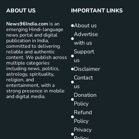
ABOUT US
IMPORTANT LINKS
News96India.com
is an
About us
emerging Hindi-language
Advertise
news portal and digital
publication in India,
with us
committed to delivering
Support
reliable and authentic
content. We publish across
us
multiple categories
including news, politics,
Disclaimer
astrology, spirituality,
Contact
religion, and
entertainment, with a
us
strong presence in mobile
Donation
and digital media.
Policy
Refund
Policy
Privacy
Policy