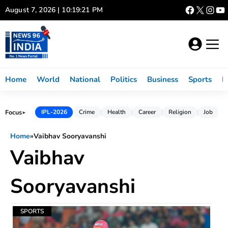
Skip
August 7, 2026 | 10:19:21 PM
to
content
Home
World
National
Politics
Business
Sports
L
Focus
IPL-2026
Crime
Health
Career
Religion
Job
►
Home
»
Vaibhav Sooryavanshi
Vaibhav
Sooryavanshi
SPORTS