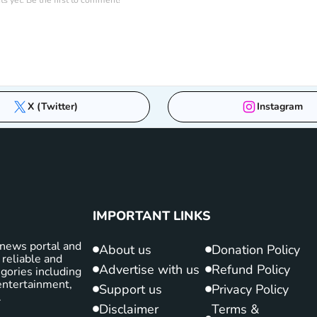
 yet. Be the first to comment!
X (Twitter)
Instagram
IMPORTANT LINKS
news portal and
About us
Donation Policy
 reliable and
Advertise with us
Refund Policy
gories including
d entertainment,
Support us
Privacy Policy
.
Disclaimer
Terms &