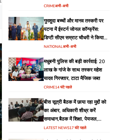
1
योजना
CRIME
अभी-अभी
गुमशुदा बच्चों और मानव तस्करी पर
पटना में ईस्टर्न जोनल कॉन्फ्रेंस:
डिप्टी सीएम सम्राट चौधरी ने किया
उद्घाटन, अंतर्राज्यीय समन्वय पर जोर
NATIONAL
अभी-अभी
मधुबनी पुलिस की बड़ी कार्रवाई: 20
लाख के गांजे के साथ तस्कर महेश
यादव गिरफ्तार, टाटा मैजिक जब्त
CRIME
14 घंटे पहले
बीस सूत्री बैठक में छाया रहा मुद्दों को
का अंबार, अधिकारी शीध्र करें
समाधान,बैठक में शिक्षा, पेयजल,
जलजमाव,आवास ,व किसानों के
LATEST NEWS
17 घंटे पहले
भुगतान का उठा मुद्दा