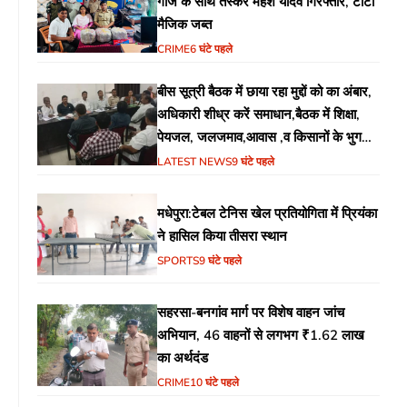
गांजे के साथ तस्कर महेश यादव गिरफ्तार, टाटा
मैजिक जब्त
CRIME
6 घंटे पहले
बीस सूत्री बैठक में छाया रहा मुद्दों को का अंबार,
अधिकारी शीध्र करें समाधान,बैठक में शिक्षा,
पेयजल, जलजमाव,आवास ,व किसानों के भुगतान
का उठा मुद्दा
LATEST NEWS
9 घंटे पहले
मधेपुरा:टेबल टेनिस खेल प्रतियोगिता में प्रियंका
ने हासिल किया तीसरा स्थान
SPORTS
9 घंटे पहले
सहरसा-बनगांव मार्ग पर विशेष वाहन जांच
अभियान, 46 वाहनों से लगभग ₹1.62 लाख
का अर्थदंड
CRIME
10 घंटे पहले