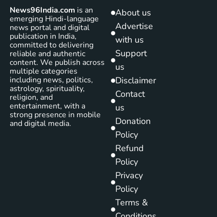
News96India.com
is an
About us
emerging Hindi-language
Advertise
news portal and digital
publication in India,
with us
committed to delivering
Support
reliable and authentic
content. We publish across
us
multiple categories
including news, politics,
Disclaimer
astrology, spirituality,
Contact
religion, and
entertainment, with a
us
strong presence in mobile
Donation
and digital media.
Policy
Refund
Policy
Privacy
Policy
Terms &
Conditions