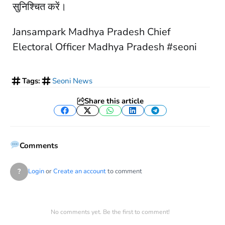
सुनिश्चित करें।
Jansampark Madhya Pradesh Chief
Electoral Officer Madhya Pradesh #seoni
Tags:
Seoni News
Share this article
Facebook
Twitter
WhatsApp
LinkedIn
Telegram
Comments
?
Login
or
Create an account
to comment
No comments yet. Be the first to comment!