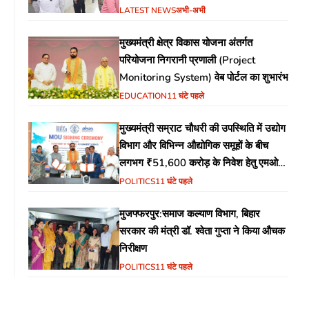
सुनिश्चित करने के दिए निर्देश
LATEST NEWS
अभी-अभी
मुख्यमंत्री क्षेत्र विकास योजना अंतर्गत
परियोजना निगरानी प्रणाली (Project
Monitoring System) वेब पोर्टल का शुभारंभ
EDUCATION
11 घंटे पहले
मुख्यमंत्री सम्राट चौधरी की उपस्थिति में उद्योग
विभाग और विभिन्न औद्योगिक समूहों के बीच
लगभग ₹51,600 करोड़ के निवेश हेतु एमओयू
(MoU) पर हस्ताक्षर
POLITICS
11 घंटे पहले
मुजफ्फरपुर:समाज कल्याण विभाग, बिहार
सरकार की मंत्री डॉ. श्वेता गुप्ता ने किया औचक
निरीक्षण
POLITICS
11 घंटे पहले