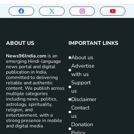
ABOUT US
IMPORTANT LINKS
News96India.com
is an
About us
emerging Hindi-language
Advertise
news portal and digital
publication in India,
with us
committed to delivering
Support
reliable and authentic
content. We publish across
us
multiple categories
including news, politics,
Disclaimer
astrology, spirituality,
Contact
religion, and
entertainment, with a
us
strong presence in mobile
Donation
and digital media.
Policy