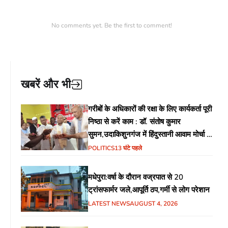
No comments yet. Be the first to comment!
खबरें और भी
गरीबों के अधिकारों की रक्षा के लिए कार्यकर्ता पूरी
निष्ठा से करें काम : डॉ. संतोष कुमार
सुमन,उदाकिशुनगंज में हिंदुस्तानी आवाम मोर्चा के
गरीब चौपाल में शिक्षा, स्वास्थ्य, रोजगार समेत
POLITICS
13 घंटे पहले
विभिन्न मुद्दों पर हुई चर्चा
मधेपुरा:वर्षा के दौरान वज्रपात से 20
ट्रांसफार्मर जले,आपूर्ति ठप,गर्मी से लोग परेशान
LATEST NEWS
AUGUST 4, 2026