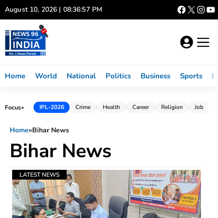
Skip
August 10, 2026 | 08:36:58 PM
to
content
Home
World
National
Politics
Business
Sports
L
Focus
IPL-2026
Crime
Health
Career
Religion
Job
►
Home
»
Bihar News
Bihar News
LATEST NEWS