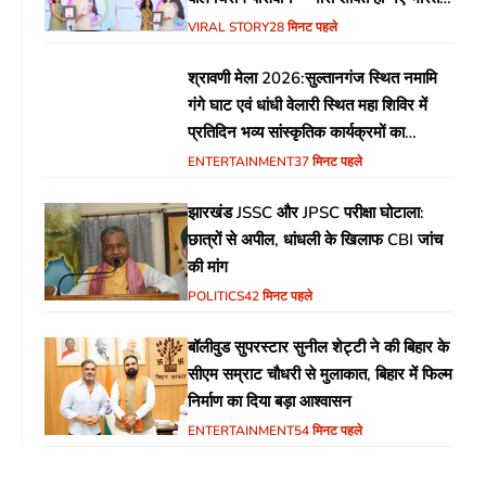
की सबसे बड़ी ताकत”
VIRAL STORY
28 मिनट पहले
श्रावणी मेला 2026:सुल्तानगंज स्थित नमामि
गंगे घाट एवं धांधी वेलारी स्थित महा शिविर में
प्रतिदिन भव्य सांस्कृतिक कार्यक्रमों का
आयोजन
ENTERTAINMENT
37 मिनट पहले
झारखंड JSSC और JPSC परीक्षा घोटाला:
छात्रों से अपील, धांधली के खिलाफ CBI जांच
की मांग
POLITICS
42 मिनट पहले
बॉलीवुड सुपरस्टार सुनील शेट्टी ने की बिहार के
सीएम सम्राट चौधरी से मुलाकात, बिहार में फिल्म
निर्माण का दिया बड़ा आश्वासन
ENTERTAINMENT
54 मिनट पहले