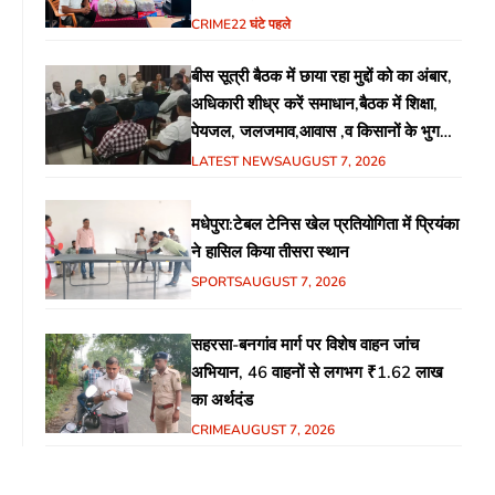
CRIME
22 घंटे पहले
बीस सूत्री बैठक में छाया रहा मुद्दों को का अंबार,
अधिकारी शीध्र करें समाधान,बैठक में शिक्षा,
पेयजल, जलजमाव,आवास ,व किसानों के भुगतान
का उठा मुद्दा
LATEST NEWS
AUGUST 7, 2026
मधेपुरा:टेबल टेनिस खेल प्रतियोगिता में प्रियंका
ने हासिल किया तीसरा स्थान
SPORTS
AUGUST 7, 2026
सहरसा-बनगांव मार्ग पर विशेष वाहन जांच
अभियान, 46 वाहनों से लगभग ₹1.62 लाख
का अर्थदंड
CRIME
AUGUST 7, 2026