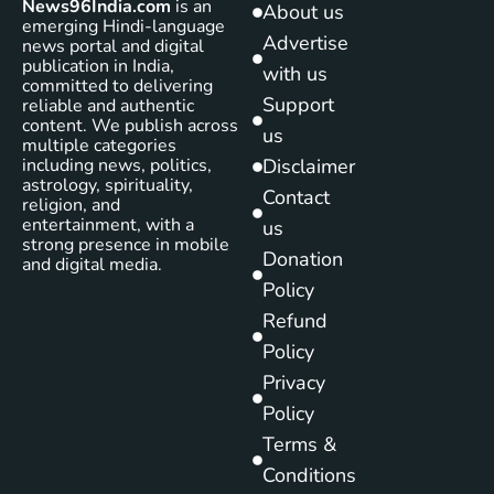
News96India.com
is an
About us
emerging Hindi-language
Advertise
news portal and digital
publication in India,
with us
committed to delivering
Support
reliable and authentic
content. We publish across
us
multiple categories
including news, politics,
Disclaimer
astrology, spirituality,
Contact
religion, and
entertainment, with a
us
strong presence in mobile
Donation
and digital media.
Policy
Refund
Policy
Privacy
Policy
Terms &
Conditions