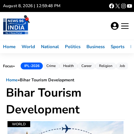
Skip
August 8, 2026 | 12:59:48 PM
to
content
Home
World
National
Politics
Business
Sports
L
Focus
IPL-2026
Crime
Health
Career
Religion
Job
►
Home
»
Bihar Tourism Development
Bihar Tourism
Development
WORLD