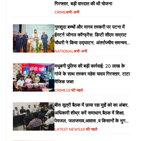
गिरफ्तार, बड़ी वारदात की थी योजना
CRIME
अभी-अभी
गुमशुदा बच्चों और मानव तस्करी पर पटना में
ईस्टर्न जोनल कॉन्फ्रेंस: डिप्टी सीएम सम्राट
चौधरी ने किया उद्घाटन, अंतर्राज्यीय समन्वय
पर जोर
NATIONAL
अभी-अभी
मधुबनी पुलिस की बड़ी कार्रवाई: 20 लाख के
गांजे के साथ तस्कर महेश यादव गिरफ्तार, टाटा
मैजिक जब्त
CRIME
15 घंटे पहले
बीस सूत्री बैठक में छाया रहा मुद्दों को का अंबार,
अधिकारी शीध्र करें समाधान,बैठक में शिक्षा,
पेयजल, जलजमाव,आवास ,व किसानों के भुगतान
का उठा मुद्दा
LATEST NEWS
18 घंटे पहले