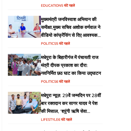
EDUCATION
5 घंटे पहले
मुख्यमंत्री जनविस्वाश अभियान की
समीक्षा,मुख्य सचिव अशोक वर्णवाल ने
वीडियो कांफ्रेंसिंग से दिए आवश्यक
निर्देश
POLITICS
5 घंटे पहले
मधेपुरा के बिहारीगंज में पंचायती राज
मंत्री दीपक प्रकाश का दौरा:
नवनिर्मित छठ घाट का किया उद्घाटन
POLITICS
6 घंटे पहले
मधेपुरा न्यूज़: 29वें जन्मदिन पर 28वीं
बार रक्तदान कर सागर यादव ने पेश
की मिसाल, ‘श्रृंगी ऋषि सेवा
फाउंडेशन’ की अनूठी पहल
LIFESTYLE
6 घंटे पहले