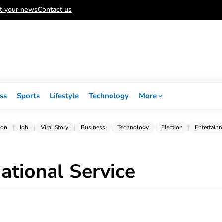
t your news
Contact us
ss
Sports
Lifestyle
Technology
More
ion
Job
Viral Story
Business
Technology
Election
Entertain
ational Service