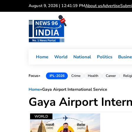
Skip
August 9, 2026 | 12:41:19 PM
About us
Advertise
Submi
to
content
Home
World
National
Politics
Busine
Focus
IPL-2026
Crime
Health
Career
Relig
►
Home
»
Gaya Airport International Service
Gaya Airport Intern
WORLD