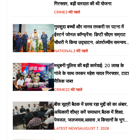
गिरफ्तार, बड़ी वारदात की थी योजना
CRIME
3 घंटे पहले
गुमशुदा बच्चों और मानव तस्करी पर पटना में
ईस्टर्न जोनल कॉन्फ्रेंस: डिप्टी सीएम सम्राट
चौधरी ने किया उद्घाटन, अंतर्राज्यीय समन्वय
पर जोर
NATIONAL
3 घंटे पहले
मधुबनी पुलिस की बड़ी कार्रवाई: 20 लाख के
गांजे के साथ तस्कर महेश यादव गिरफ्तार, टाटा
मैजिक जब्त
CRIME
22 घंटे पहले
बीस सूत्री बैठक में छाया रहा मुद्दों को का अंबार,
अधिकारी शीध्र करें समाधान,बैठक में शिक्षा,
पेयजल, जलजमाव,आवास ,व किसानों के भुगतान
का उठा मुद्दा
LATEST NEWS
AUGUST 7, 2026