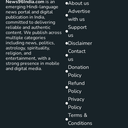
News96India.com
is an
About us
emerging Hindi-language
Advertise
news portal and digital
publication in India,
with us
committed to delivering
Support
reliable and authentic
content. We publish across
us
multiple categories
including news, politics,
Disclaimer
astrology, spirituality,
Contact
religion, and
entertainment, with a
us
strong presence in mobile
Donation
and digital media.
Policy
Refund
Policy
Privacy
Policy
Terms &
Conditions