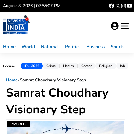
Skip
August 8, 2026 | 07:55:07 PM
to
content
Home
World
National
Politics
Business
Sports
L
Focus
IPL-2026
Crime
Health
Career
Religion
Job
►
Home
»
Samrat Choudhary Visionary Step
Samrat Choudhary
Visionary Step
WORLD