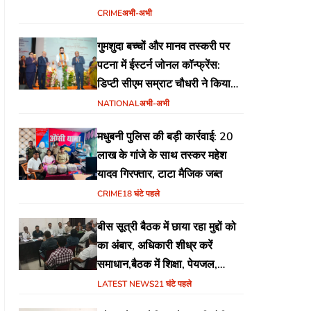
योजना
CRIME
अभी-अभी
गुमशुदा बच्चों और मानव तस्करी पर
पटना में ईस्टर्न जोनल कॉन्फ्रेंस:
डिप्टी सीएम सम्राट चौधरी ने किया
उद्घाटन, अंतर्राज्यीय समन्वय पर जोर
NATIONAL
अभी-अभी
मधुबनी पुलिस की बड़ी कार्रवाई: 20
लाख के गांजे के साथ तस्कर महेश
यादव गिरफ्तार, टाटा मैजिक जब्त
CRIME
18 घंटे पहले
बीस सूत्री बैठक में छाया रहा मुद्दों को
का अंबार, अधिकारी शीध्र करें
समाधान,बैठक में शिक्षा, पेयजल,
जलजमाव,आवास ,व किसानों के
LATEST NEWS
21 घंटे पहले
भुगतान का उठा मुद्दा