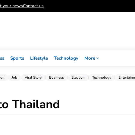
t your news
Contact us
ss
Sports
Lifestyle
Technology
More
ion
Job
Viral Story
Business
Election
Technology
Entertain
to Thailand