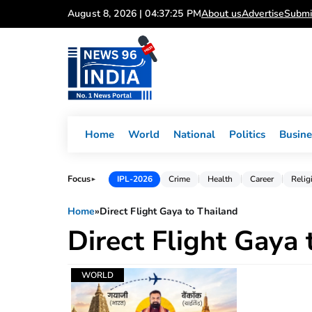
Skip
August 8, 2026 | 04:37:25 PM
About us
Advertise
Submi
to
content
Home
World
National
Politics
Busine
Focus
IPL-2026
Crime
Health
Career
Relig
►
Home
»
Direct Flight Gaya to Thailand
Direct Flight Gaya 
WORLD