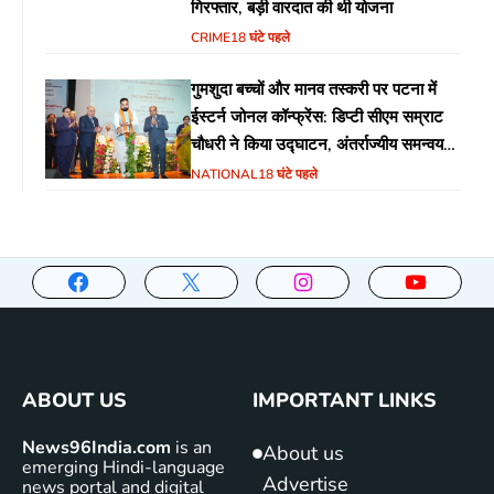
गिरफ्तार, बड़ी वारदात की थी योजना
CRIME
18 घंटे पहले
गुमशुदा बच्चों और मानव तस्करी पर पटना में
ईस्टर्न जोनल कॉन्फ्रेंस: डिप्टी सीएम सम्राट
चौधरी ने किया उद्घाटन, अंतर्राज्यीय समन्वय
पर जोर
NATIONAL
18 घंटे पहले
ABOUT US
IMPORTANT LINKS
News96India.com
is an
About us
emerging Hindi-language
Advertise
news portal and digital