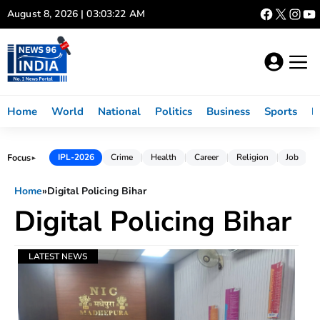
Skip
August 8, 2026 | 03:03:22 AM
to
content
Home
World
National
Politics
Business
Sports
L
Focus
IPL-2026
Crime
Health
Career
Religion
Job
►
Home
»
Digital Policing Bihar
Digital Policing Bihar
LATEST NEWS