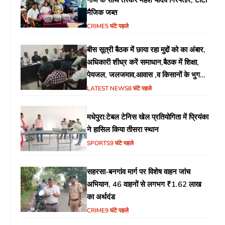
मैजिक जब्त
CRIME
5 घंटे पहले
बीस सूत्री बैठक में छाया रहा मुद्दों को का अंबार,
अधिकारी शीध्र करें समाधान,बैठक में शिक्षा,
पेयजल, जलजमाव,आवास ,व किसानों के भुगतान
का उठा मुद्दा
LATEST NEWS
8 घंटे पहले
मधेपुरा:टेबल टेनिस खेल प्रतियोगिता में प्रियंका
ने हासिल किया तीसरा स्थान
SPORTS
9 घंटे पहले
सहरसा-बनगांव मार्ग पर विशेष वाहन जांच
अभियान, 46 वाहनों से लगभग ₹1.62 लाख
का अर्थदंड
CRIME
9 घंटे पहले