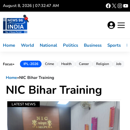
Skip
August 8, 2026 | 07:32:47 AM
to
content
Home
World
National
Politics
Business
Sports
L
Focus
IPL-2026
Crime
Health
Career
Religion
Job
►
Home
»
NIC Bihar Training
NIC Bihar Training
LATEST NEWS