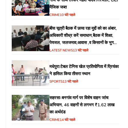
मैजिक जब्त
CRIME
10 घंटे पहले
बीस सूत्री बैठक में छाया रहा मुद्दों को का अंबार,
अधिकारी शीध्र करें समाधान,बैठक में शिक्षा,
पेयजल, जलजमाव,आवास ,व किसानों के भुगतान
का उठा मुद्दा
LATEST NEWS
13 घंटे पहले
मधेपुरा:टेबल टेनिस खेल प्रतियोगिता में प्रियंका
ने हासिल किया तीसरा स्थान
SPORTS
13 घंटे पहले
सहरसा-बनगांव मार्ग पर विशेष वाहन जांच
अभियान, 46 वाहनों से लगभग ₹1.62 लाख
का अर्थदंड
CRIME
14 घंटे पहले