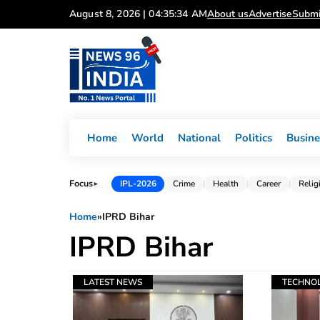
Skip
August 8, 2026 | 04:35:34 AM
About us
Advertise
Submi
to
content
Home
World
National
Politics
Busine
Focus
IPL-2026
Crime
Health
Career
Relig
►
Home
»
IPRD Bihar
IPRD Bihar
LATEST NEWS
TECHNO