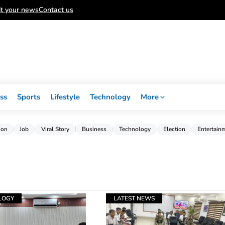
t your news
Contact us
ss
Sports
Lifestyle
Technology
More
ion
Job
Viral Story
Business
Technology
Election
Entertain
LOGY
LATEST NEWS