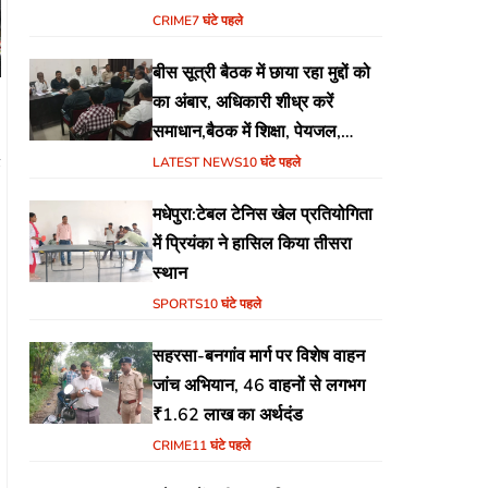
CRIME
7 घंटे पहले
बीस सूत्री बैठक में छाया रहा मुद्दों को
का अंबार, अधिकारी शीध्र करें
समाधान,बैठक में शिक्षा, पेयजल,
1
जलजमाव,आवास ,व किसानों के
LATEST NEWS
10 घंटे पहले
भुगतान का उठा मुद्दा
मधेपुरा:टेबल टेनिस खेल प्रतियोगिता
में प्रियंका ने हासिल किया तीसरा
स्थान
SPORTS
10 घंटे पहले
सहरसा-बनगांव मार्ग पर विशेष वाहन
जांच अभियान, 46 वाहनों से लगभग
₹1.62 लाख का अर्थदंड
CRIME
11 घंटे पहले