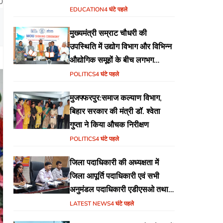
0
वेब पोर्टल का शुभारंभ
EDUCATION
4 घंटे पहले
मुख्यमंत्री सम्राट चौधरी की
उपस्थिति में उद्योग विभाग और विभिन्न
औद्योगिक समूहों के बीच लगभग
₹51,600 करोड़ के निवेश हेतु
POLITICS
4 घंटे पहले
एमओयू (MoU) पर हस्ताक्षर
मुजफ्फरपुर:समाज कल्याण विभाग,
बिहार सरकार की मंत्री डॉ. श्वेता
गुप्ता ने किया औचक निरीक्षण
POLITICS
4 घंटे पहले
जिला पदाधिकारी की अध्यक्षता में
जिला आपूर्ति पदाधिकारी एवं सभी
अनुमंडल पदाधिकारी एडीएसओ तथा
एमोओ के साथ समीक्षा बैठक का
LATEST NEWS
4 घंटे पहले
आयोजन