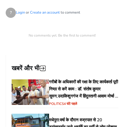
?
Login
or
Create an account
to comment
No comments yet. Be the first to comment!
खबरें और भी
गरीबों के अधिकारों की रक्षा के लिए कार्यकर्ता पूरी
निष्ठा से करें काम : डॉ. संतोष कुमार
सुमन,उदाकिशुनगंज में हिंदुस्तानी आवाम मोर्चा के
गरीब चौपाल में शिक्षा, स्वास्थ्य, रोजगार समेत
POLITICS
4 घंटे पहले
विभिन्न मुद्दों पर हुई चर्चा
मधेपुरा:वर्षा के दौरान वज्रपात से 20