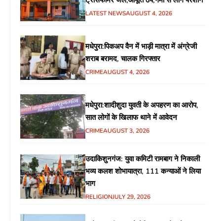
ट्रांसफार्मर जले,आपूर्ति ठप,गर्मी से लोग परेशान
LATEST NEWS
AUGUST 4, 2026
मधेपुरा:पिकअप वैन में भाड़ी मात्रा में अंग्रेजी
शराब बरामद, चालक गिरफ्तार
CRIME
AUGUST 4, 2026
मधेपुरा:शादीशुदा युवती के अपहरण का आरोप,
सात लोगों के खिलाफ थाने में आवेदन
CRIME
AUGUST 3, 2026
उदाकिशुनगंज: युवा कमिटी रामबाग ने निकाली
भव्य कलश शोभायात्रा, 111 कन्याओं ने लिया
भाग
RELIGION
JULY 29, 2026