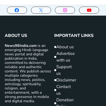
ABOUT US
IMPORTANT LINKS
News96India.com
is an
About us
emerging Hindi-language
Advertise
news portal and digital
publication in India,
with us
committed to delivering
Support
reliable and authentic
content. We publish across
us
multiple categories
including news, politics,
Disclaimer
astrology, spirituality,
Contact
religion, and
entertainment, with a
us
strong presence in mobile
Donation
and digital media.