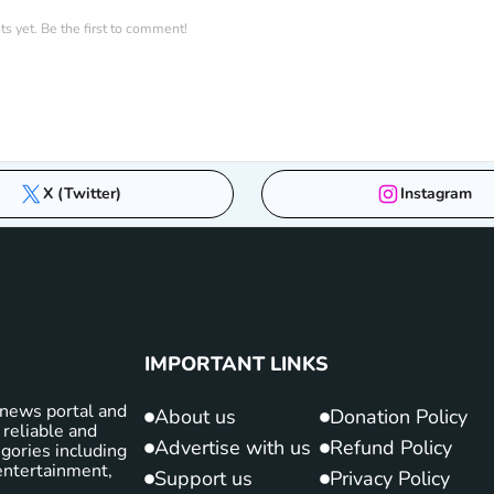
 yet. Be the first to comment!
X (Twitter)
Instagram
IMPORTANT LINKS
news portal and
About us
Donation Policy
 reliable and
Advertise with us
Refund Policy
gories including
d entertainment,
Support us
Privacy Policy
.