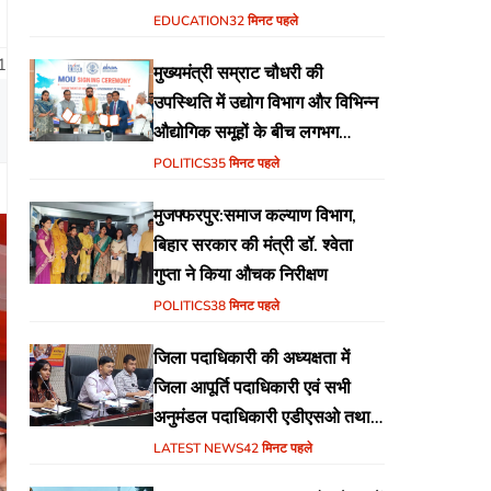
वेब पोर्टल का शुभारंभ
EDUCATION
32 मिनट पहले
1
मुख्यमंत्री सम्राट चौधरी की
उपस्थिति में उद्योग विभाग और विभिन्न
औद्योगिक समूहों के बीच लगभग
₹51,600 करोड़ के निवेश हेतु
POLITICS
35 मिनट पहले
एमओयू (MoU) पर हस्ताक्षर
मुजफ्फरपुर:समाज कल्याण विभाग,
बिहार सरकार की मंत्री डॉ. श्वेता
गुप्ता ने किया औचक निरीक्षण
POLITICS
38 मिनट पहले
जिला पदाधिकारी की अध्यक्षता में
जिला आपूर्ति पदाधिकारी एवं सभी
अनुमंडल पदाधिकारी एडीएसओ तथा
एमोओ के साथ समीक्षा बैठक का
LATEST NEWS
42 मिनट पहले
आयोजन