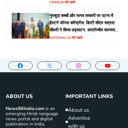
CRIME
18 घंटे पहले
गुमशुदा बच्चों और मानव तस्करी पर पटना में
ईस्टर्न जोनल कॉन्फ्रेंस: डिप्टी सीएम सम्राट
चौधरी ने किया उद्घाटन, अंतर्राज्यीय समन्वय
पर जोर
NATIONAL
18 घंटे पहले
ABOUT US
IMPORTANT LINKS
News96India.com
is an
About us
emerging Hindi-language
Advertise
news portal and digital
publication in India,
with us