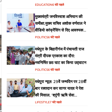
0
EDUCATION
6 घंटे पहले
मुख्यमंत्री जनविस्वाश अभियान की
समीक्षा,मुख्य सचिव अशोक वर्णवाल ने
वीडियो कांफ्रेंसिंग से दिए आवश्यक
निर्देश
POLITICS
6 घंटे पहले
मधेपुरा के बिहारीगंज में पंचायती राज
मंत्री दीपक प्रकाश का दौरा:
नवनिर्मित छठ घाट का किया उद्घाटन
POLITICS
6 घंटे पहले
मधेपुरा न्यूज़: 29वें जन्मदिन पर 28वीं
बार रक्तदान कर सागर यादव ने पेश
की मिसाल, ‘श्रृंगी ऋषि सेवा
फाउंडेशन’ की अनूठी पहल
LIFESTYLE
7 घंटे पहले