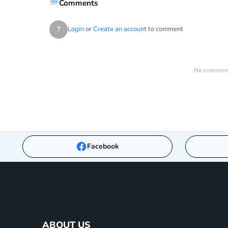
Comments
?
Login
or
Create an account
to comment
No comments
Facebook
ABOUT US