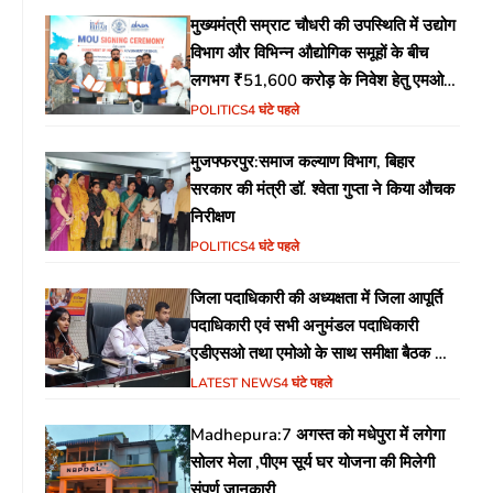
मुख्यमंत्री सम्राट चौधरी की उपस्थिति में उद्योग
विभाग और विभिन्न औद्योगिक समूहों के बीच
लगभग ₹51,600 करोड़ के निवेश हेतु एमओयू
(MoU) पर हस्ताक्षर
POLITICS
4 घंटे पहले
मुजफ्फरपुर:समाज कल्याण विभाग, बिहार
सरकार की मंत्री डॉ. श्वेता गुप्ता ने किया औचक
निरीक्षण
POLITICS
4 घंटे पहले
जिला पदाधिकारी की अध्यक्षता में जिला आपूर्ति
पदाधिकारी एवं सभी अनुमंडल पदाधिकारी
एडीएसओ तथा एमोओ के साथ समीक्षा बैठक का
आयोजन
LATEST NEWS
4 घंटे पहले
Madhepura:7 अगस्त को मधेपुरा में लगेगा
सोलर मेला ,पीएम सूर्य घर योजना की मिलेगी
संपूर्ण जानकारी