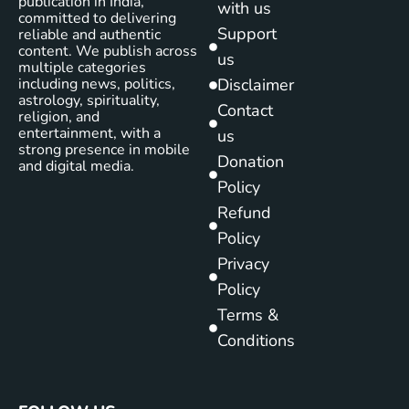
publication in India,
with us
committed to delivering
Support
reliable and authentic
content. We publish across
us
multiple categories
including news, politics,
Disclaimer
astrology, spirituality,
Contact
religion, and
entertainment, with a
us
strong presence in mobile
Donation
and digital media.
Policy
Refund
Policy
Privacy
Policy
Terms &
Conditions