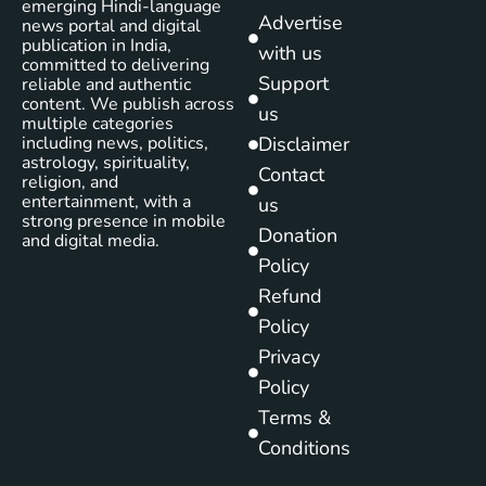
emerging Hindi-language
Advertise
news portal and digital
publication in India,
with us
committed to delivering
Support
reliable and authentic
content. We publish across
us
multiple categories
including news, politics,
Disclaimer
astrology, spirituality,
Contact
religion, and
entertainment, with a
us
strong presence in mobile
Donation
and digital media.
Policy
Refund
Policy
Privacy
Policy
Terms &
Conditions