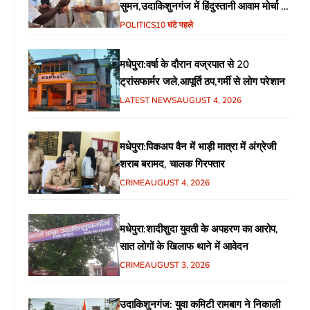
सुमन,उदाकिशुनगंज में हिंदुस्तानी आवाम मोर्चा के
गरीब चौपाल में शिक्षा, स्वास्थ्य, रोजगार समेत
POLITICS
10 घंटे पहले
विभिन्न मुद्दों पर हुई चर्चा
मधेपुरा:वर्षा के दौरान वज्रपात से 20
ट्रांसफार्मर जले,आपूर्ति ठप,गर्मी से लोग परेशान
LATEST NEWS
AUGUST 4, 2026
मधेपुरा:पिकअप वैन में भाड़ी मात्रा में अंग्रेजी
शराब बरामद, चालक गिरफ्तार
CRIME
AUGUST 4, 2026
मधेपुरा:शादीशुदा युवती के अपहरण का आरोप,
सात लोगों के खिलाफ थाने में आवेदन
CRIME
AUGUST 3, 2026
उदाकिशुनगंज: युवा कमिटी रामबाग ने निकाली