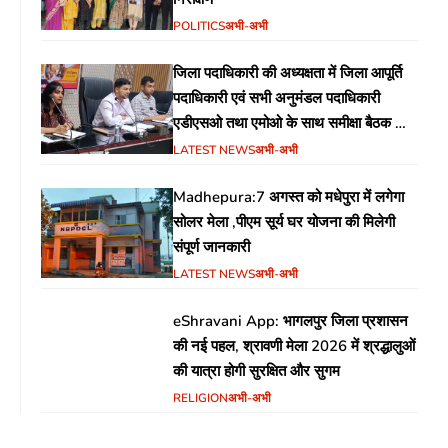
POLITICS
अभी-अभी
जिला पदाधिकारी की अध्यक्षता में जिला आपूर्ति
पदाधिकारी एवं सभी अनुमंडल पदाधिकारी
एडीएसओ तथा एमोओ के साथ समीक्षा बैठक का
आयोजन
LATEST NEWS
अभी-अभी
Madhepura:7 अगस्त को मधेपुरा में लगेगा
सोलर मेला ,पीएम सूर्य घर योजना की मिलेगी
संपूर्ण जानकारी
LATEST NEWS
अभी-अभी
eShravani App: भागलपुर जिला प्रशासन
की नई पहल, श्रावणी मेला 2026 में श्रद्धालुओं
की यात्रा होगी सुरक्षित और सुगम
RELIGION
अभी-अभी