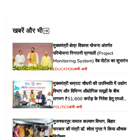
खबरें और भी
मुख्यमंत्री क्षेत्र विकास योजना अंतर्गत
परियोजना निगरानी प्रणाली (Project
Monitoring System) वेब पोर्टल का शुभारंभ
EDUCATION
अभी-अभी
मुख्यमंत्री सम्राट चौधरी की उपस्थिति में उद्योग
विभाग और विभिन्न औद्योगिक समूहों के बीच
लगभग ₹51,600 करोड़ के निवेश हेतु एमओयू
(MoU) पर हस्ताक्षर
POLITICS
अभी-अभी
मुजफ्फरपुर:समाज कल्याण विभाग, बिहार
सरकार की मंत्री डॉ. श्वेता गुप्ता ने किया औचक
निरीक्षण