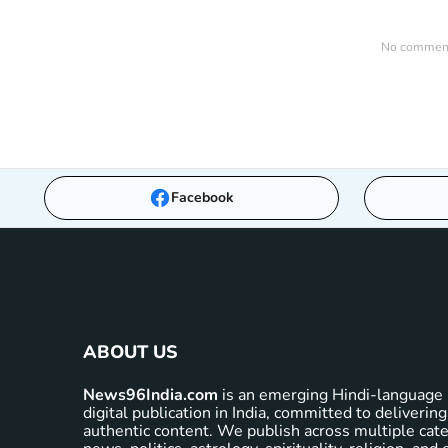
No comments
Facebook
ABOUT US
News96India.com
is an emerging Hindi-language 
digital publication in India, committed to delivering
authentic content. We publish across multiple cate