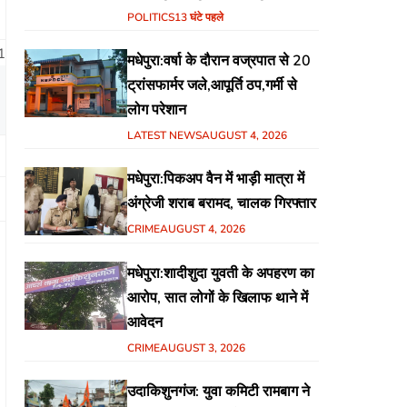
हिंदुस्तानी आवाम मोर्चा के गरीब चौपाल
POLITICS
13 घंटे पहले
में शिक्षा, स्वास्थ्य, रोजगार समेत
1
मधेपुरा:वर्षा के दौरान वज्रपात से 20
विभिन्न मुद्दों पर हुई चर्चा
ट्रांसफार्मर जले,आपूर्ति ठप,गर्मी से
लोग परेशान
LATEST NEWS
AUGUST 4, 2026
मधेपुरा:पिकअप वैन में भाड़ी मात्रा में
अंग्रेजी शराब बरामद, चालक गिरफ्तार
CRIME
AUGUST 4, 2026
मधेपुरा:शादीशुदा युवती के अपहरण का
आरोप, सात लोगों के खिलाफ थाने में
आवेदन
CRIME
AUGUST 3, 2026
उदाकिशुनगंज: युवा कमिटी रामबाग ने