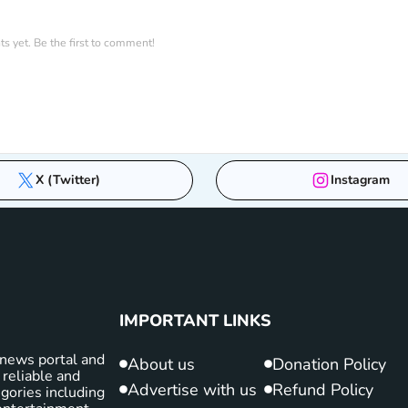
 yet. Be the first to comment!
X (Twitter)
Instagram
IMPORTANT LINKS
news portal and
About us
Donation Policy
 reliable and
Advertise with us
Refund Policy
gories including