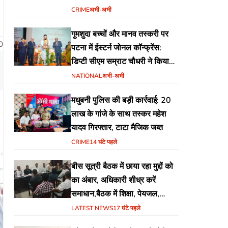
योजना
CRIME
अभी-अभी
गुमशुदा बच्चों और मानव तस्करी पर
0
पटना में ईस्टर्न जोनल कॉन्फ्रेंस:
डिप्टी सीएम सम्राट चौधरी ने किया
उद्घाटन, अंतर्राज्यीय समन्वय पर जोर
NATIONAL
अभी-अभी
मधुबनी पुलिस की बड़ी कार्रवाई: 20
लाख के गांजे के साथ तस्कर महेश
यादव गिरफ्तार, टाटा मैजिक जब्त
CRIME
14 घंटे पहले
बीस सूत्री बैठक में छाया रहा मुद्दों को
का अंबार, अधिकारी शीध्र करें
समाधान,बैठक में शिक्षा, पेयजल,
जलजमाव,आवास ,व किसानों के
LATEST NEWS
17 घंटे पहले
भुगतान का उठा मुद्दा