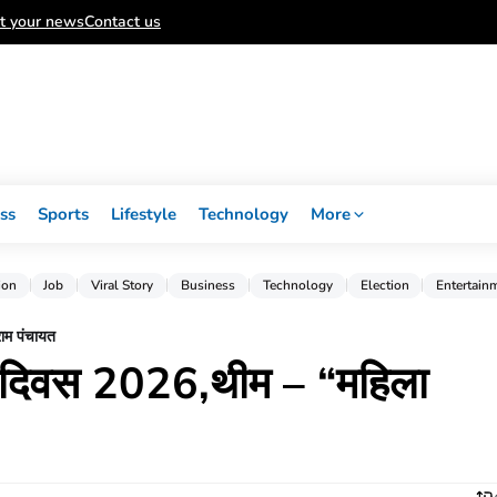
t your news
Contact us
ss
Sports
Lifestyle
Technology
More
ion
Job
Viral Story
Business
Technology
Election
Entertain
राम पंचायत
स दिवस 2026,थीम – “महिला