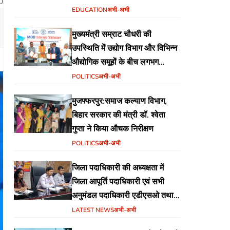
0
वेब पोर्टल का शुभारंभ
EDUCATION
अभी-अभी
मुख्यमंत्री सम्राट चौधरी की
उपस्थिति में उद्योग विभाग और विभिन्न
औद्योगिक समूहों के बीच लगभग
₹51,600 करोड़ के निवेश हेतु
POLITICS
अभी-अभी
एमओयू (MoU) पर हस्ताक्षर
मुजफ्फरपुर:समाज कल्याण विभाग,
बिहार सरकार की मंत्री डॉ. श्वेता
गुप्ता ने किया औचक निरीक्षण
POLITICS
अभी-अभी
जिला पदाधिकारी की अध्यक्षता में
जिला आपूर्ति पदाधिकारी एवं सभी
अनुमंडल पदाधिकारी एडीएसओ तथा
एमोओ के साथ समीक्षा बैठक का
LATEST NEWS
अभी-अभी
आयोजन