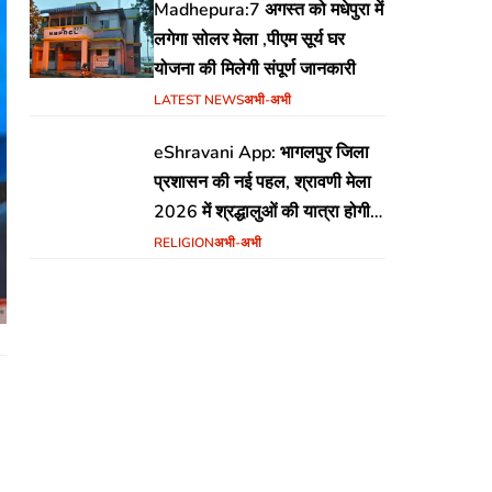
Madhepura:7 अगस्त को मधेपुरा में
लगेगा सोलर मेला ,पीएम सूर्य घर
योजना की मिलेगी संपूर्ण जानकारी
LATEST NEWS
अभी-अभी
eShravani App: भागलपुर जिला
प्रशासन की नई पहल, श्रावणी मेला
2026 में श्रद्धालुओं की यात्रा होगी
सुरक्षित और सुगम
RELIGION
अभी-अभी