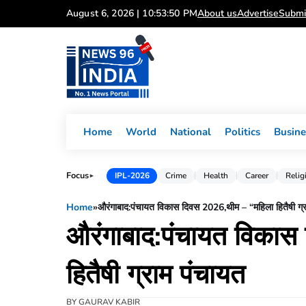
Skip
August 6, 2026 | 10:53:51 PM
About us
Advertise
Submi
to
content
Home
World
National
Politics
Busine
Focus
IPL-2026
Crime
Health
Career
Relig
►
Home
»
औरंगाबाद:पंचायत विकास दिवस 2026,थीम – “महिला हितैषी ग्
औरंगाबाद:पंचायत विका
हितैषी ग्राम पंचायत
BY
GAURAV KABIR