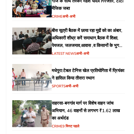
गांजे के साथ तस्कर महेश यादव गिरफ्तार, टाटा
मैजिक जब्त
CRIME
अभी-अभी
बीस सूत्री बैठक में छाया रहा मुद्दों को का अंबार,
अधिकारी शीध्र करें समाधान,बैठक में शिक्षा,
पेयजल, जलजमाव,आवास ,व किसानों के भुगतान
का उठा मुद्दा
LATEST NEWS
अभी-अभी
मधेपुरा:टेबल टेनिस खेल प्रतियोगिता में प्रियंका
ने हासिल किया तीसरा स्थान
SPORTS
अभी-अभी
सहरसा-बनगांव मार्ग पर विशेष वाहन जांच
अभियान, 46 वाहनों से लगभग ₹1.62 लाख
का अर्थदंड
CRIME
9 मिनट पहले