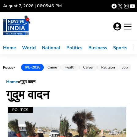
Skip
August 7, 2026 | 06:05:46 PM
to
content
Home
World
National
Politics
Business
Sports
L
Focus
IPL-2026
Crime
Health
Career
Religion
Job
►
Home
»
गुदुम वादन
गुदुम वादन
POLITICS