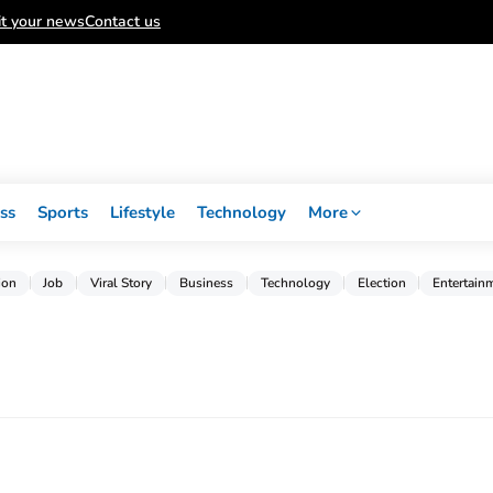
t your news
Contact us
ss
Sports
Lifestyle
Technology
More
ion
Job
Viral Story
Business
Technology
Election
Entertain