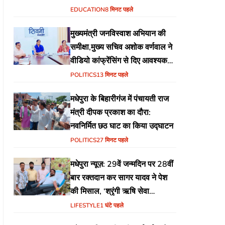
EDUCATION
8 मिनट पहले
मुख्यमंत्री जनविस्वाश अभियान की
समीक्षा,मुख्य सचिव अशोक वर्णवाल ने
वीडियो कांफ्रेंसिंग से दिए आवश्यक
निर्देश
POLITICS
13 मिनट पहले
मधेपुरा के बिहारीगंज में पंचायती राज
मंत्री दीपक प्रकाश का दौरा:
नवनिर्मित छठ घाट का किया उद्घाटन
POLITICS
27 मिनट पहले
मधेपुरा न्यूज़: 29वें जन्मदिन पर 28वीं
बार रक्तदान कर सागर यादव ने पेश
की मिसाल, ‘श्रृंगी ऋषि सेवा
फाउंडेशन’ की अनूठी पहल
LIFESTYLE
1 घंटे पहले