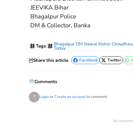
JEEVIKA Bihar
Bhagalpur Police
DM & Collector, Banka
Bhagalpur DM Nawal Kishor Choudhar
Tags:
Today
Share this article
Facebook
Twitter
Facebook
Twitter
Comments
?
Login
or
Create an account
to comment
No comments