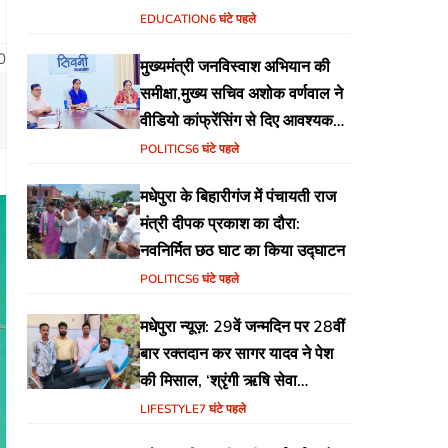
EDUCATION
6 घंटे पहले
0
मुख्यमंत्री जनविस्वाश अभियान की
समीक्षा,मुख्य सचिव अशोक वर्णवाल ने
वीडियो कांफ्रेंसिंग से दिए आवश्यक
निर्देश
POLITICS
6 घंटे पहले
मधेपुरा के बिहारीगंज में पंचायती राज
मंत्री दीपक प्रकाश का दौरा:
नवनिर्मित छठ घाट का किया उद्घाटन
POLITICS
6 घंटे पहले
मधेपुरा न्यूज़: 29वें जन्मदिन पर 28वीं
बार रक्तदान कर सागर यादव ने पेश
की मिसाल, ‘श्रृंगी ऋषि सेवा
फाउंडेशन’ की अनूठी पहल
LIFESTYLE
7 घंटे पहले