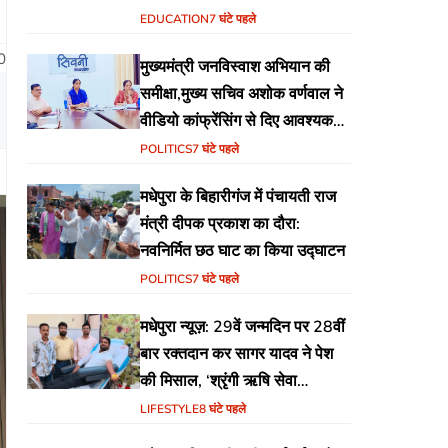
EDUCATION
7 घंटे पहले
0
मुख्यमंत्री जनविस्वाश अभियान की
समीक्षा,मुख्य सचिव अशोक वर्णवाल ने
वीडियो कांफ्रेंसिंग से दिए आवश्यक
निर्देश
POLITICS
7 घंटे पहले
मधेपुरा के बिहारीगंज में पंचायती राज
मंत्री दीपक प्रकाश का दौरा:
नवनिर्मित छठ घाट का किया उद्घाटन
POLITICS
7 घंटे पहले
मधेपुरा न्यूज़: 29वें जन्मदिन पर 28वीं
बार रक्तदान कर सागर यादव ने पेश
की मिसाल, ‘श्रृंगी ऋषि सेवा
फाउंडेशन’ की अनूठी पहल
LIFESTYLE
8 घंटे पहले