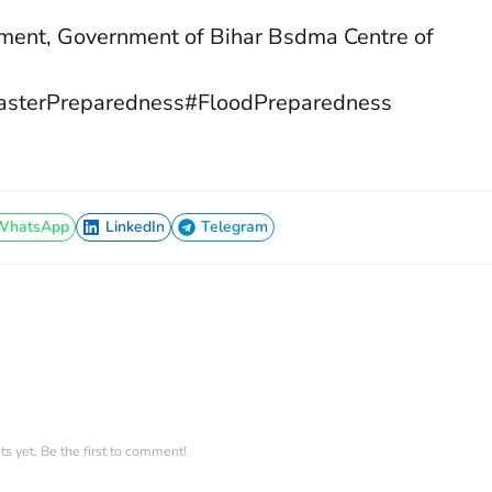
tment, Government of Bihar Bsdma Centre of
asterPreparedness#FloodPreparedness
WhatsApp
LinkedIn
Telegram
WhatsApp
LinkedIn
Telegram
 yet. Be the first to comment!