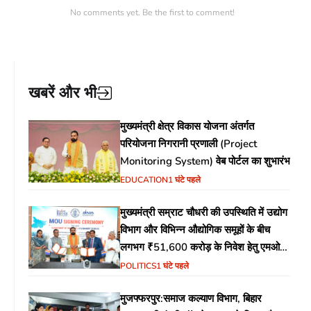
No comments yet. Be the first to comment!
खबरें और भी
मुख्यमंत्री क्षेत्र विकास योजना अंतर्गत
परियोजना निगरानी प्रणाली (Project
Monitoring System) वेब पोर्टल का शुभारंभ
EDUCATION
1 घंटे पहले
मुख्यमंत्री सम्राट चौधरी की उपस्थिति में उद्योग
विभाग और विभिन्न औद्योगिक समूहों के बीच
लगभग ₹51,600 करोड़ के निवेश हेतु एमओयू
(MoU) पर हस्ताक्षर
POLITICS
1 घंटे पहले
मुजफ्फरपुर:समाज कल्याण विभाग, बिहार