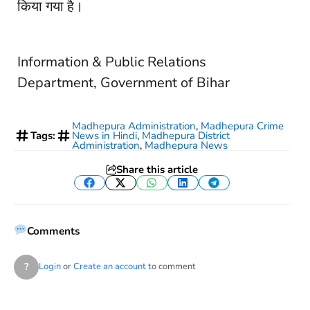
किया गया है।
Information & Public Relations
Department, Government of Bihar
Madhepura Administration
,
Madhepura Crime
Tags:
News in Hindi
,
Madhepura District
Administration
,
Madhepura News
Share this article
Facebook
Twitter
WhatsApp
LinkedIn
Telegram
Comments
?
Login
or
Create an account
to comment