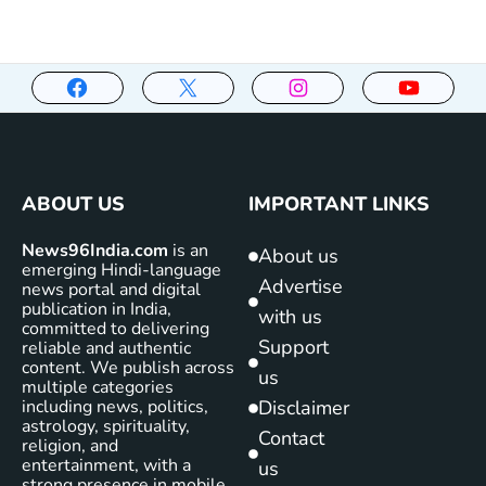
ABOUT US
IMPORTANT LINKS
News96India.com
is an
About us
emerging Hindi-language
Advertise
news portal and digital
publication in India,
with us
committed to delivering
Support
reliable and authentic
content. We publish across
us
multiple categories
including news, politics,
Disclaimer
astrology, spirituality,
Contact
religion, and
entertainment, with a
us
strong presence in mobile