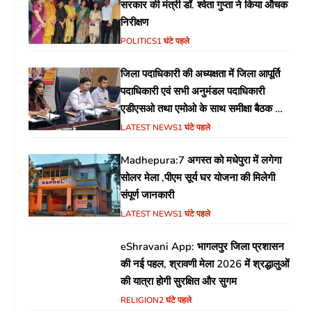
सरकार की मंत्री डॉ. श्वेता गुप्ता ने किया औचक
निरीक्षण
POLITICS
1 घंटे पहले
जिला पदाधिकारी की अध्यक्षता में जिला आपूर्ति
पदाधिकारी एवं सभी अनुमंडल पदाधिकारी
एडीएसओ तथा एमोओ के साथ समीक्षा बैठक का
आयोजन
LATEST NEWS
1 घंटे पहले
Madhepura:7 अगस्त को मधेपुरा में लगेगा
सोलर मेला ,पीएम सूर्य घर योजना की मिलेगी
संपूर्ण जानकारी
LATEST NEWS
1 घंटे पहले
eShravani App: भागलपुर जिला प्रशासन
की नई पहल, श्रावणी मेला 2026 में श्रद्धालुओं
की यात्रा होगी सुरक्षित और सुगम
RELIGION
2 घंटे पहले