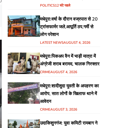
0
हिंदुस्तानी आवाम मोर्चा के गरीब चौपाल
POLITICS
12 घंटे पहले
में शिक्षा, स्वास्थ्य, रोजगार समेत
मधेपुरा:वर्षा के दौरान वज्रपात से 20
विभिन्न मुद्दों पर हुई चर्चा
ट्रांसफार्मर जले,आपूर्ति ठप,गर्मी से
लोग परेशान
LATEST NEWS
AUGUST 4, 2026
मधेपुरा:पिकअप वैन में भाड़ी मात्रा में
अंग्रेजी शराब बरामद, चालक गिरफ्तार
CRIME
AUGUST 4, 2026
मधेपुरा:शादीशुदा युवती के अपहरण का
आरोप, सात लोगों के खिलाफ थाने में
आवेदन
CRIME
AUGUST 3, 2026
उदाकिशुनगंज: युवा कमिटी रामबाग ने