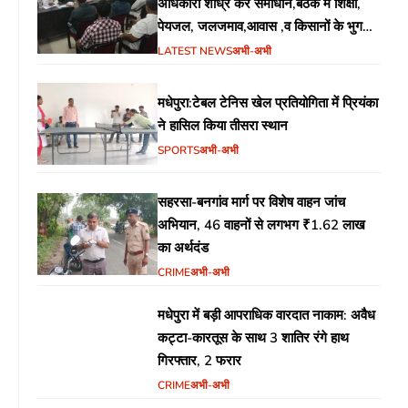
अधिकारी शीध्र करें समाधान,बैठक में शिक्षा,
पेयजल, जलजमाव,आवास ,व किसानों के भुगतान
का उठा मुद्दा
LATEST NEWS
अभी-अभी
मधेपुरा:टेबल टेनिस खेल प्रतियोगिता में प्रियंका
ने हासिल किया तीसरा स्थान
SPORTS
अभी-अभी
सहरसा-बनगांव मार्ग पर विशेष वाहन जांच
अभियान, 46 वाहनों से लगभग ₹1.62 लाख
का अर्थदंड
CRIME
अभी-अभी
मधेपुरा में बड़ी आपराधिक वारदात नाकाम: अवैध
कट्टा-कारतूस के साथ 3 शातिर रंगे हाथ
गिरफ्तार, 2 फरार
CRIME
अभी-अभी