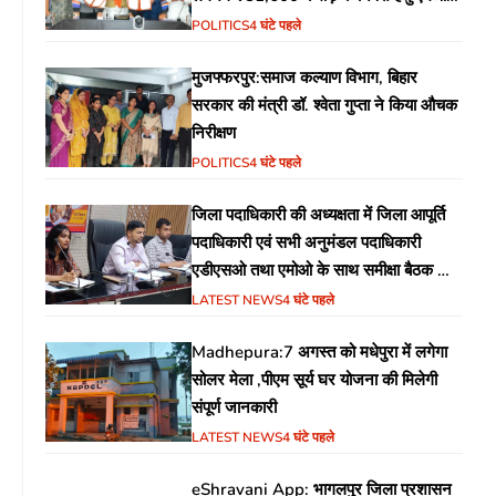
(MoU) पर हस्ताक्षर
POLITICS
4 घंटे पहले
मुजफ्फरपुर:समाज कल्याण विभाग, बिहार
सरकार की मंत्री डॉ. श्वेता गुप्ता ने किया औचक
निरीक्षण
POLITICS
4 घंटे पहले
जिला पदाधिकारी की अध्यक्षता में जिला आपूर्ति
पदाधिकारी एवं सभी अनुमंडल पदाधिकारी
एडीएसओ तथा एमोओ के साथ समीक्षा बैठक का
आयोजन
LATEST NEWS
4 घंटे पहले
Madhepura:7 अगस्त को मधेपुरा में लगेगा
सोलर मेला ,पीएम सूर्य घर योजना की मिलेगी
संपूर्ण जानकारी
LATEST NEWS
4 घंटे पहले
eShravani App: भागलपुर जिला प्रशासन