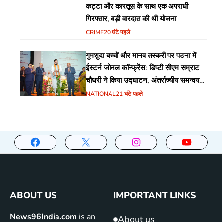
कट्टा और कारतूस के साथ एक अपराधी
गिरफ्तार, बड़ी वारदात की थी योजना
CRIME
20 घंटे पहले
गुमशुदा बच्चों और मानव तस्करी पर पटना में
ईस्टर्न जोनल कॉन्फ्रेंस: डिप्टी सीएम सम्राट
चौधरी ने किया उद्घाटन, अंतर्राज्यीय समन्वय
पर जोर
NATIONAL
21 घंटे पहले
ABOUT US
IMPORTANT LINKS
News96India.com
is an
About us