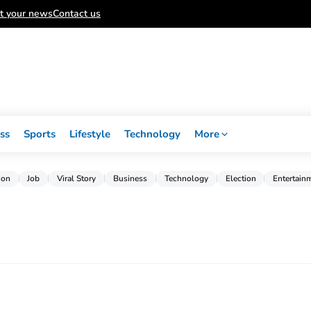
t your news
Contact us
ss
Sports
Lifestyle
Technology
More
ion
Job
Viral Story
Business
Technology
Election
Entertain