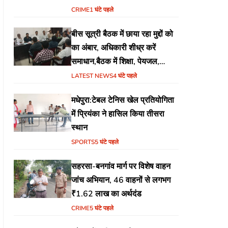
CRIME
1 घंटे पहले
बीस सूत्री बैठक में छाया रहा मुद्दों को
का अंबार, अधिकारी शीध्र करें
समाधान,बैठक में शिक्षा, पेयजल,
जलजमाव,आवास ,व किसानों के
LATEST NEWS
4 घंटे पहले
भुगतान का उठा मुद्दा
मधेपुरा:टेबल टेनिस खेल प्रतियोगिता
में प्रियंका ने हासिल किया तीसरा
स्थान
SPORTS
5 घंटे पहले
सहरसा-बनगांव मार्ग पर विशेष वाहन
जांच अभियान, 46 वाहनों से लगभग
₹1.62 लाख का अर्थदंड
CRIME
5 घंटे पहले